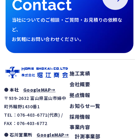
Contact
当社についてのご相談・ご質問・お見積りの依頼な
ど、
お気軽にお問い合わせください。
施工実績
会社概要
● 本社
GoogleMAP→
拠点情報
〒939-2632 富山県富山市婦中
お知らせ一覧
町外輪野1430番1
TEL：076-403-6771(代表) /
採用情報
FAX：076-403-6772
事業内容
● 石川営業所
GoogleMAP→
計測事業部